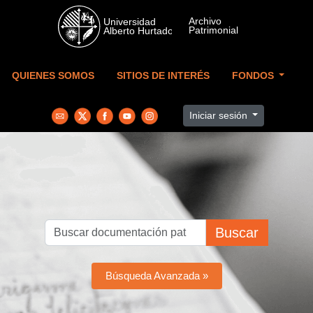
Skip to main content
QUIENES SOMOS
SITIOS DE INTERÉS
FONDOS
Iniciar sesión
Buscar
Búsqueda Avanzada »