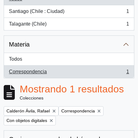
Santiago (Chile : Ciudad)
1
, 1 resultados
Talagante (Chile)
1
, 1 resultados
Materia
Todos
Correspondencia
1
, 1 resultados
Mostrando 1 resultados
Colecciones
Remove filter:
Remove filter:
Calderón Ávila, Rafael
Correspondencia
Remove filter:
Con objetos digitales