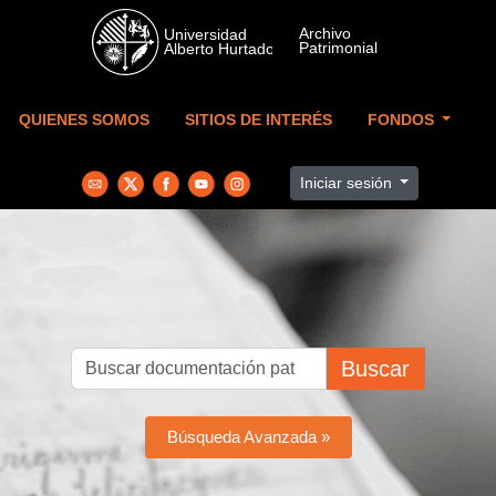
Skip to main content
QUIENES SOMOS
SITIOS DE INTERÉS
FONDOS
Iniciar sesión
Buscar
Búsqueda Avanzada »