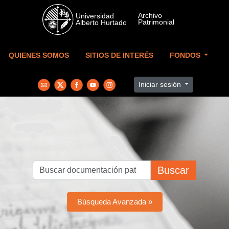
Skip to main content
QUIENES SOMOS
SITIOS DE INTERÉS
FONDOS
Iniciar sesión
Buscar
Búsqueda Avanzada »