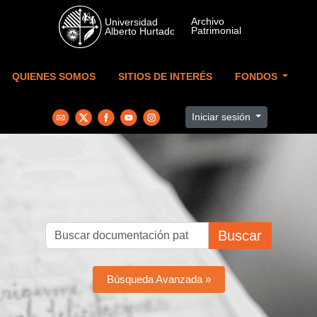
Skip to main content
QUIENES SOMOS
SITIOS DE INTERÉS
FONDOS
Iniciar sesión
Buscar
Búsqueda Avanzada »