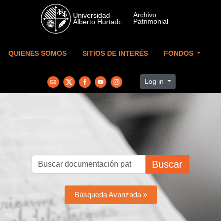
Skip to main content
QUIENES SOMOS
SITIOS DE INTERÉS
FONDOS
Log in
Buscar
Búsqueda Avanzada »