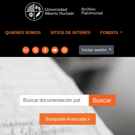
Skip to main content
QUIENES SOMOS
SITIOS DE INTERÉS
FONDOS
Iniciar sesión
Buscar
Búsqueda Avanzada »