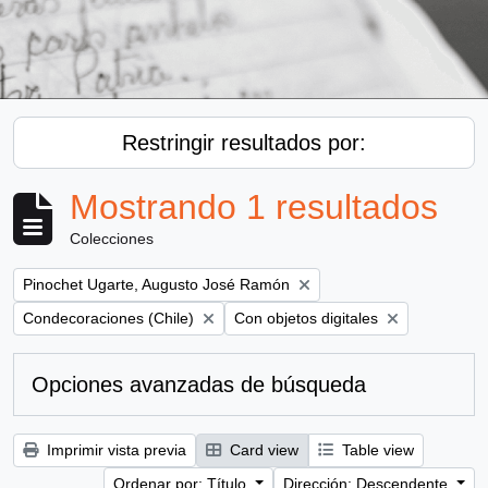
Restringir resultados por:
Mostrando 1 resultados
Colecciones
Remove filter:
Pinochet Ugarte, Augusto José Ramón
Remove filter:
Remove filter:
Condecoraciones (Chile)
Con objetos digitales
Opciones avanzadas de búsqueda
Imprimir vista previa
Card view
Table view
Ordenar por: Título
Dirección: Descendente