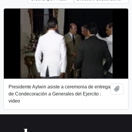
Presidente Aylwin asiste a ceremonia de entrega
Añadi
de Condecoración a Generales del Ejercito :
video