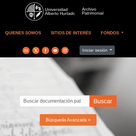
Skip to main content
QUIENES SOMOS
SITIOS DE INTERÉS
FONDOS
Iniciar sesión
Buscar
Búsqueda Avanzada »