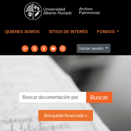
Skip to main content
QUIENES SOMOS
SITIOS DE INTERÉS
FONDOS
Iniciar sesión
Buscar
Búsqueda Avanzada »