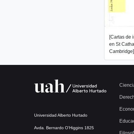
[Cartas de 
en St Catha
Cambridge]
Cienci
Derec
Econo
Universidad Alberto Hurtado
Educa
Avda. Bernardo O’Higgins 1825
Filosof