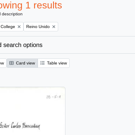
wing 1 results
l description
Remove filter:
 College
Reino Unido
 search options
ew
Card view
Table view