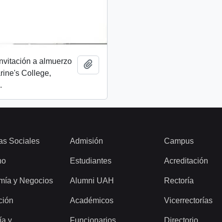
invitación a almuerzo
Add to clipboard
rine's College,
.
as Sociales
Admisión
Campus
ho
Estudiantes
Acreditación
mía y Negocios
Alumni UAH
Rectoría
ción
Académicos
Vicerrectorías
ía y
Funcionarios
Directorio