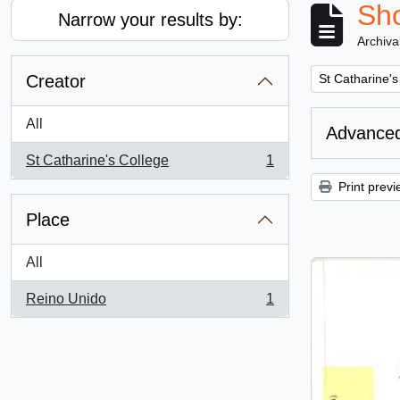
Sho
Narrow your results by:
Archiva
Remove filter:
Creator
St Catharine's
All
Advanced
St Catharine's College
1
, 1 results
Print previ
Place
All
Reino Unido
1
, 1 results