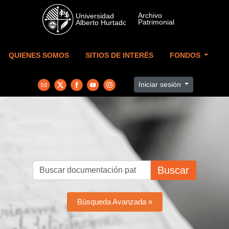
Skip to main content
QUIENES SOMOS
SITIOS DE INTERÉS
FONDOS
Iniciar sesión
Buscar
Búsqueda Avanzada »