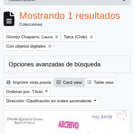
, 1 resultados
Mostrando 1 resultados
Colecciones
Remove filter:
Remove filter:
Gómez Chaparro, Laura
Talca (Chile)
Remove filter:
Con objetos digitales
Opciones avanzadas de búsqueda
Imprimir vista previa
Card view
Table view
Ordenar por: Título
Dirección: Clasificación en orden ascendente