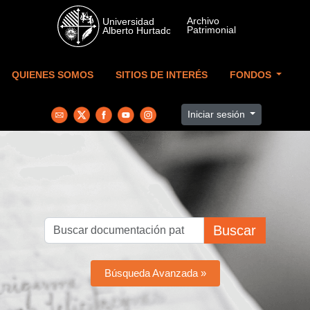
Skip to main content
QUIENES SOMOS
SITIOS DE INTERÉS
FONDOS
Iniciar sesión
Buscar
Búsqueda Avanzada »