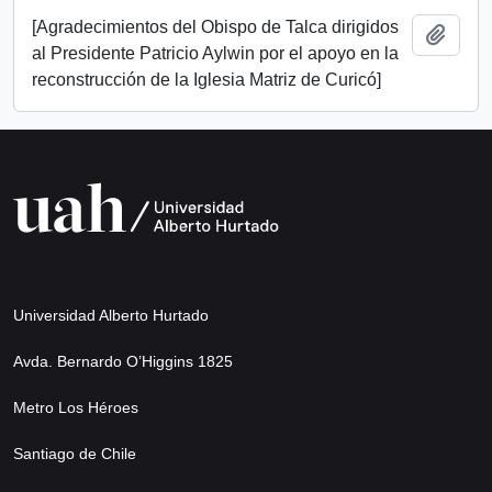
[Agradecimientos del Obispo de Talca dirigidos
Añadi
al Presidente Patricio Aylwin por el apoyo en la
reconstrucción de la Iglesia Matriz de Curicó]
Universidad Alberto Hurtado
Avda. Bernardo O’Higgins 1825
Metro Los Héroes
Santiago de Chile