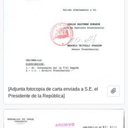
[Adjunta fotocopia de carta enviada a S.E. el
Añadi
Presidente de la República]