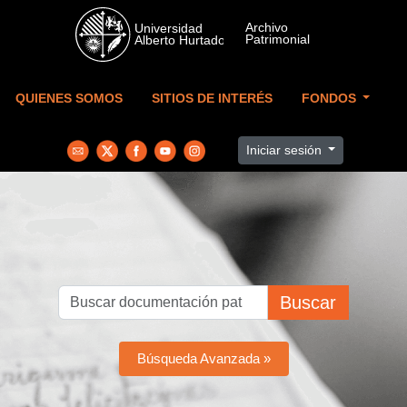
Skip to main content
QUIENES SOMOS
SITIOS DE INTERÉS
FONDOS
Iniciar sesión
Buscar
Búsqueda Avanzada »