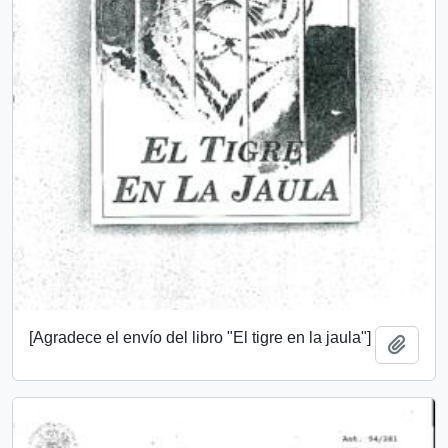
[Agradece el envío del libro "El tigre en la jaula"]
Añadi