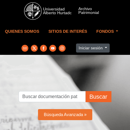
Skip to main content
QUIENES SOMOS
SITIOS DE INTERÉS
FONDOS
Iniciar sesión
Buscar
Búsqueda Avanzada »