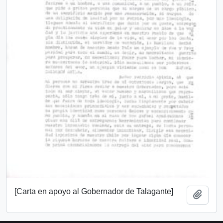
[Carta en apoyo al Gobernador de Talagante]
Añadi