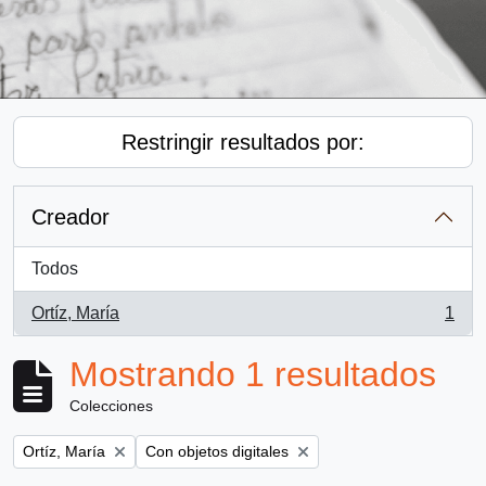
Restringir resultados por:
Creador
Todos
Ortíz, María
1
, 1 resultados
Mostrando 1 resultados
Colecciones
Remove filter:
Remove filter:
Ortíz, María
Con objetos digitales