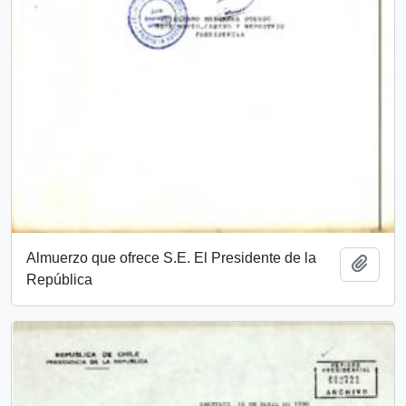
Almuerzo que ofrece S.E. El Presidente de la
Añadi
República