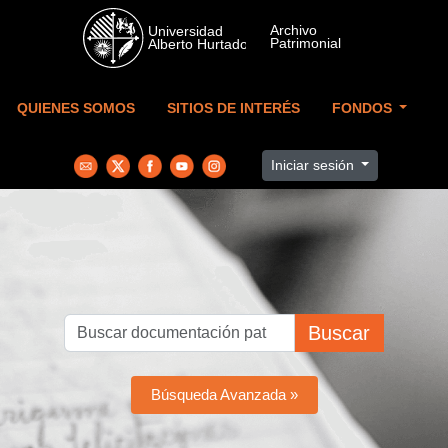
Skip to main content
QUIENES SOMOS
SITIOS DE INTERÉS
FONDOS
Iniciar sesión
Buscar
Búsqueda Avanzada »