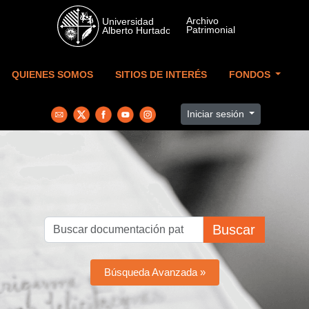
Skip to main content
QUIENES SOMOS
SITIOS DE INTERÉS
FONDOS
Iniciar sesión
Buscar
Búsqueda Avanzada »