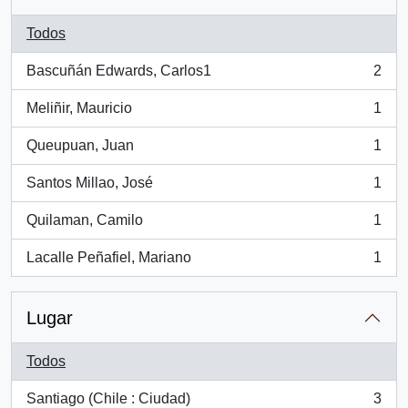
Todos
Bascuñán Edwards, Carlos1
2
, 2 resultados
Meliñir, Mauricio
1
, 1 resultados
Queupuan, Juan
1
, 1 resultados
Santos Millao, José
1
, 1 resultados
Quilaman, Camilo
1
, 1 resultados
Lacalle Peñafiel, Mariano
1
, 1 resultados
Lugar
Todos
Santiago (Chile : Ciudad)
3