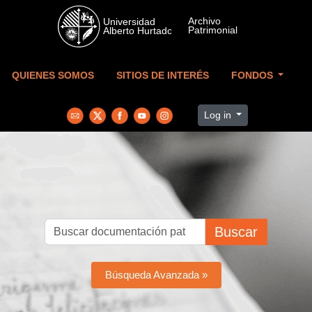
Skip to main content
QUIENES SOMOS
SITIOS DE INTERÉS
FONDOS
Log in
Buscar
Búsqueda Avanzada »