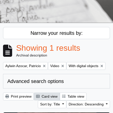
Narrow your results by:
Showing 1 results
Archival description
Remove filter:
Remove filter:
Remove filter:
Aylwin Azocar, Patricio
Video
With digital objects
Advanced search options
Print preview
Card view
Table view
Sort by: Title
Direction: Descending