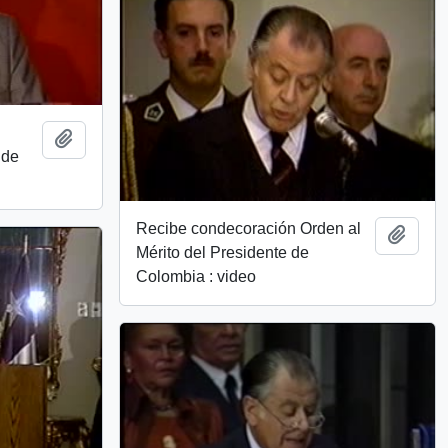
Add to clipboard
 de
Recibe condecoración Orden al
Add t
Mérito del Presidente de
Colombia : video