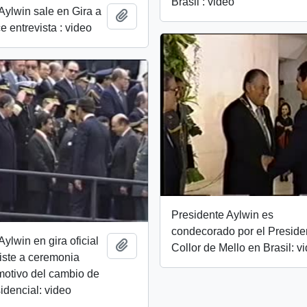
Brasil : video
Aylwin sale en Gira a
Add to clipboard
ce entrevista : video
Presidente Aylwin es
condecorado por el Preside
ylwin en gira oficial
Add to clipboard
Collor de Mello en Brasil: v
iste a ceremonia
 motivo del cambio de
dencial: video