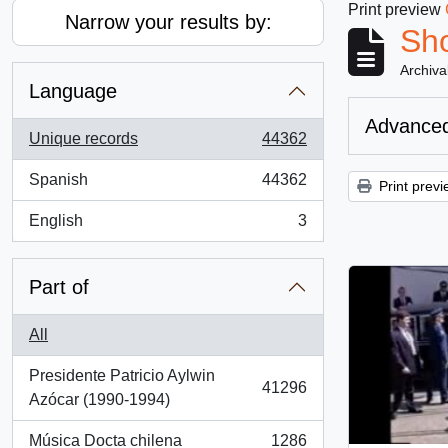
Print preview
Narrow your results by:
Sho
Archiva
Language
Advanced
Unique records
44362
, 44362 results
Spanish
44362
Print previ
, 44362 results
English
3
, 3 results
Part of
All
Presidente Patricio Aylwin
41296
, 41296 results
Azócar (1990-1994)
Música Docta chilena
1286