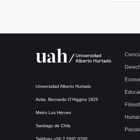
Cienci
Derec
Econo
Universidad Alberto Hurtado
Educa
Avda. Bernardo O’Higgins 1825
Filosof
Metro Los Héroes
Human
Santiago de Chile
Psicol
Teléfono +56 2 2692 0200