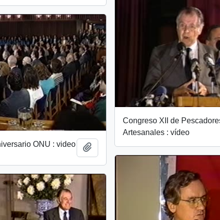
Congreso XII de Pescadore
Artesanales : vídeo
iversario ONU : video
Add to clipboard