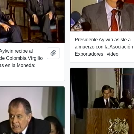
Presidente Aylwin asiste a
almuerzo con la Asociación
Aylwin recibe al
Add to clipboard
Exportadores : video
de Colombia Virgilio
as en la Moneda: