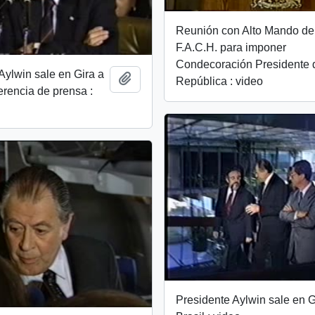
Reunión con Alto Mando de
F.A.C.H. para imponer
Condecoración Presidente 
Aylwin sale en Gira a
Add to clipboard
República : video
ferencia de prensa :
Presidente Aylwin sale en G