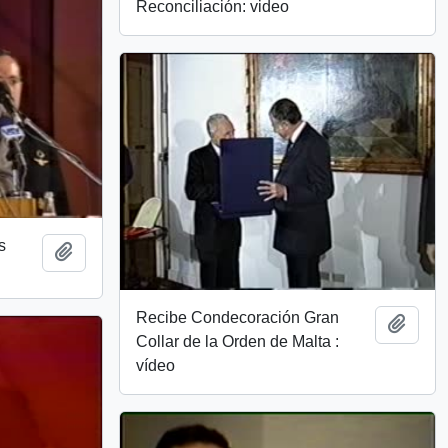
Reconciliación: video
s
Add to clipboard
Recibe Condecoración Gran
Add t
Collar de la Orden de Malta :
vídeo