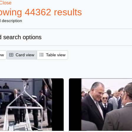
Close
wing 44362 results
l description
 search options
ew
Card view
Table view