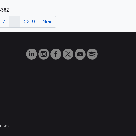
44362
7
...
2219
Next
cias