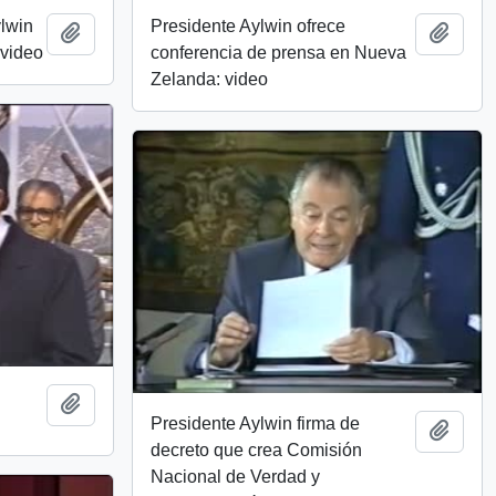
lwin
Presidente Aylwin ofrece
Add to clipboard
Add t
 video
conferencia de prensa en Nueva
Zelanda: video
Add to clipboard
Presidente Aylwin firma de
Add t
decreto que crea Comisión
Nacional de Verdad y