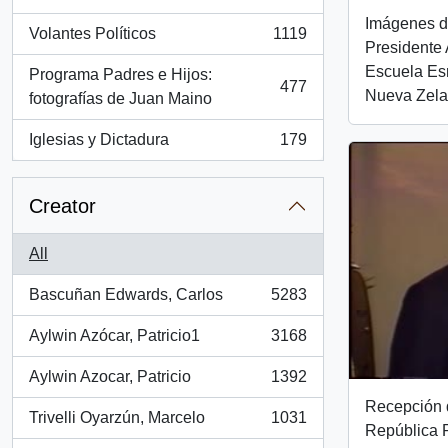
, 1286 results
Imágenes de
Volantes Políticos
1119
, 1119 results
Presidente 
Escuela Es
Programa Padres e Hijos:
477
Nueva Zela
, 477 results
fotografías de Juan Maino
Iglesias y Dictadura
179
, 179 results
Creator
All
Bascuñan Edwards, Carlos
5283
, 5283 results
Aylwin Azócar, Patricio1
3168
, 3168 results
Aylwin Azocar, Patricio
1392
, 1392 results
Recepción d
Trivelli Oyarzún, Marcelo
1031
, 1031 results
República P