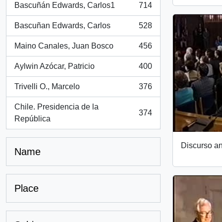
Bascuñán Edwards, Carlos1
714
, 714 results
Bascuñan Edwards, Carlos
528
, 528 results
Maino Canales, Juan Bosco
456
, 456 results
Aylwin Azócar, Patricio
400
, 400 results
Trivelli O., Marcelo
376
, 376 results
Chile. Presidencia de la
374
, 374 results
República
Discurso an
Name
Place