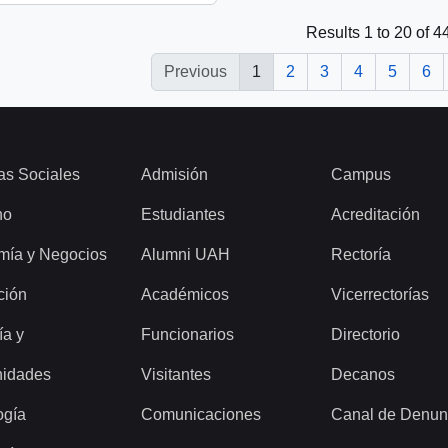
Results 1 to 20 of 
Previous
1
2
3
4
5
6
as Sociales
Admisión
Campus
ho
Estudiantes
Acreditación
mía y Negocios
Alumni UAH
Rectoría
ción
Académicos
Vicerrectorías
ía y
Funcionarios
Directorio
idades
Visitantes
Decanos
ogía
Comunicaciones
Canal de Denun