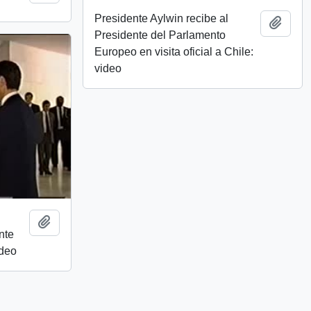
Presidente Aylwin recibe al
Add t
Presidente del Parlamento
Europeo en visita oficial a Chile:
video
Add to clipboard
nte
ideo