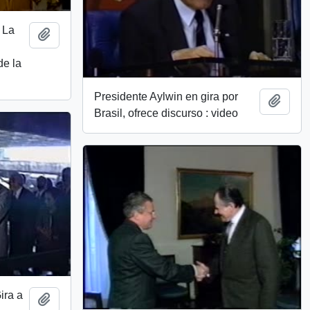
 La
Add to clipboard
de la
Presidente Aylwin en gira por
Add t
Brasil, ofrece discurso : video
ira a
Add to clipboard