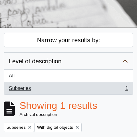
Narrow your results by:
Level of description
All
Subseries
1
, 1 results
Showing 1 results
Archival description
Remove filter:
Remove filter:
Subseries
With digital objects