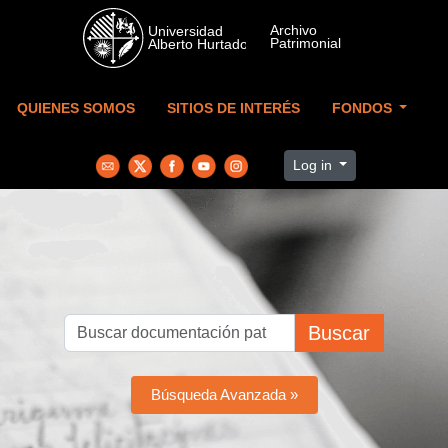
Skip to main content
QUIENES SOMOS
SITIOS DE INTERÉS
FONDOS
Log in
Buscar
Búsqueda Avanzada »