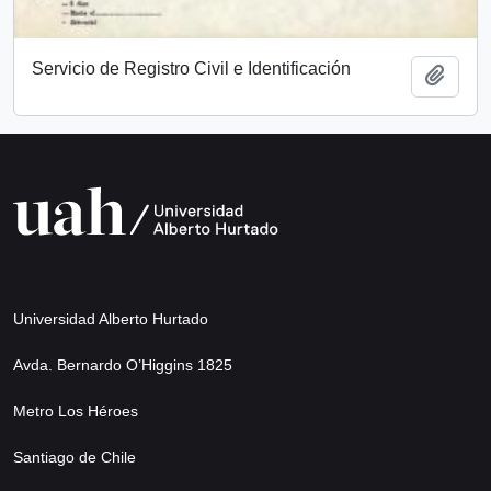
Servicio de Registro Civil e Identificación
Add t
Universidad Alberto Hurtado
Avda. Bernardo O’Higgins 1825
Metro Los Héroes
Santiago de Chile