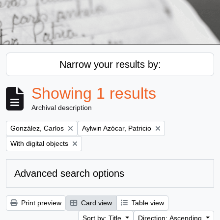
Narrow your results by:
Showing 1 results
Archival description
Remove filter:
Remove filter:
González, Carlos
Aylwin Azócar, Patricio
Remove filter:
With digital objects
Advanced search options
Print preview
Card view
Table view
Sort by: Title
Direction: Ascending