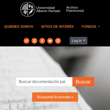
Skip to main content
QUIENES SOMOS
SITIOS DE INTERÉS
FONDOS
Log in
Buscar
Búsqueda Avanzada »