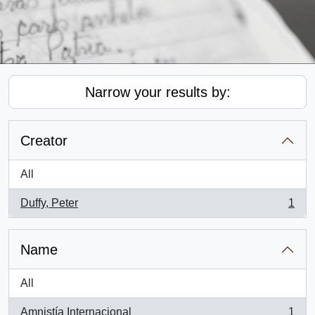
Narrow your results by:
Creator
All
Duffy, Peter
1
, 1 results
Name
All
Amnistía Internacional
1