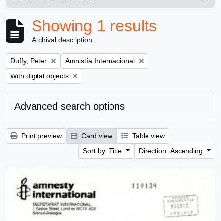
, 1 results
Showing 1 results
Archival description
Remove filter:
Remove filter:
Duffy, Peter
Amnistía Internacional
Remove filter:
With digital objects
Advanced search options
Print preview
Card view
Table view
Sort by: Title
Direction: Ascending