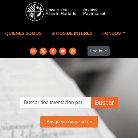
Skip to main content
QUIENES SOMOS
SITIOS DE INTERÉS
FONDOS
Log in
Buscar
Búsqueda Avanzada »