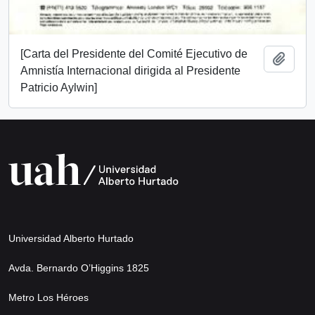
[Carta del Presidente del Comité Ejecutivo de
Add t
Amnistía Internacional dirigida al Presidente
Patricio Aylwin]
Universidad Alberto Hurtado
Avda. Bernardo O’Higgins 1825
Metro Los Héroes