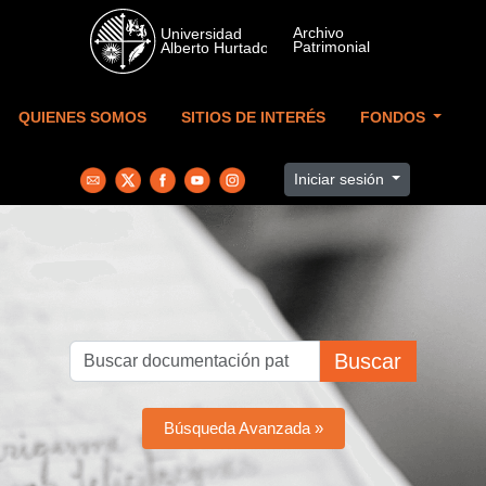
Skip to main content
QUIENES SOMOS
SITIOS DE INTERÉS
FONDOS
Iniciar sesión
Buscar
Búsqueda Avanzada »