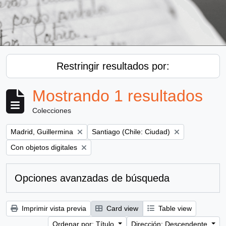
Restringir resultados por:
Mostrando 1 resultados
Colecciones
Remove filter:
Remove filter:
Madrid, Guillermina
Santiago (Chile: Ciudad)
Remove filter:
Con objetos digitales
Opciones avanzadas de búsqueda
Imprimir vista previa
Card view
Table view
Ordenar por: Título
Dirección: Descendente