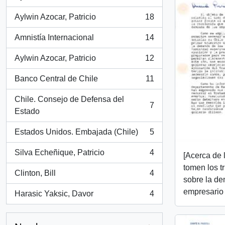
, 25 resultados
Aylwin Azocar, Patricio
18
, 18 resultados
Amnistía Internacional
14
, 14 resultados
Aylwin Azocar, Patricio
12
, 12 resultados
Banco Central de Chile
11
, 11 resultados
Chile. Consejo de Defensa del
7
, 7 resultados
Estado
Estados Unidos. Embajada (Chile)
5
, 5 resultados
Silva Echeñique, Patricio
4
[Acerca de 
, 4 resultados
tomen los t
Clinton, Bill
4
, 4 resultados
sobre la d
empresario 
Harasic Yaksic, Davor
4
, 4 resultados