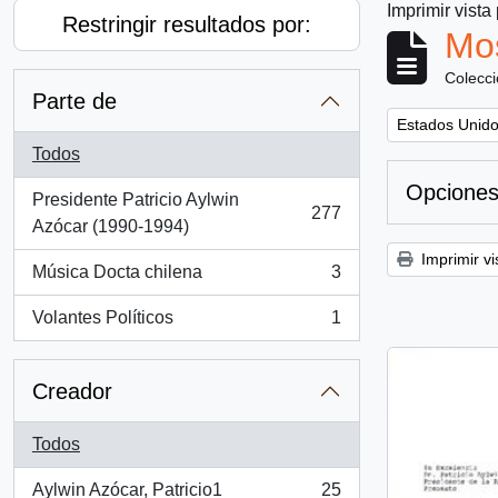
Imprimir vista
Restringir resultados por:
Mos
Colecc
Parte de
Remove filter:
Estados Unid
Todos
Opciones
Presidente Patricio Aylwin
277
, 277 resultados
Azócar (1990-1994)
Imprimir vi
Música Docta chilena
3
, 3 resultados
Volantes Políticos
1
, 1 resultados
Creador
Todos
Aylwin Azócar, Patricio1
25