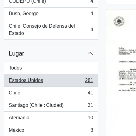
CODEPU (Chile)
4
, 4 resultados
Bush, George
4
, 4 resultados
Chile. Consejo de Defensa del
4
, 4 resultados
Estado
Lugar
Todos
Estados Unidos
281
, 281 resultados
Chile
41
, 41 resultados
Santiago (Chile : Ciudad)
31
, 31 resultados
Alemania
10
, 10 resultados
México
3
, 3 resultados