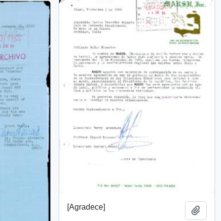
[Agradece]
Añadi