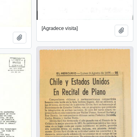
[Agradece visita]
Añadi
Añadir al portapapeles