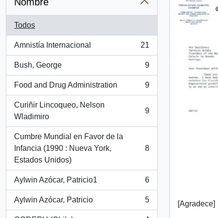
Nombre
Todos
Amnistía Internacional
21
, 21 resultados
Bush, George
9
, 9 resultados
Food and Drug Administration
9
, 9 resultados
Curiñir Lincoqueo, Nelson
9
, 9 resultados
Wladimiro
Cumbre Mundial en Favor de la
Infancia (1990 : Nueva York,
8
, 8 resultados
Estados Unidos)
Aylwin Azócar, Patricio1
6
, 6 resultados
Aylwin Azócar, Patricio
5
[Agradece]
, 5 resultados