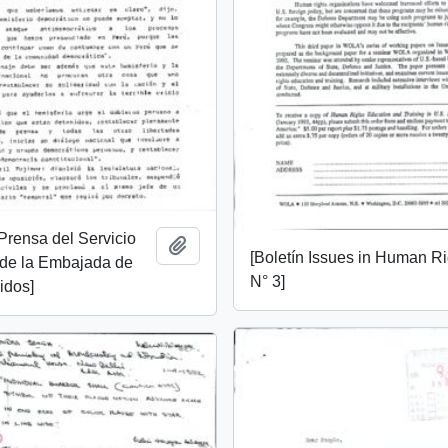
 Prensa del Servicio
Añadir al portapapeles
[Boletín Issues in Human R
 de la Embajada de
N° 3]
idos]