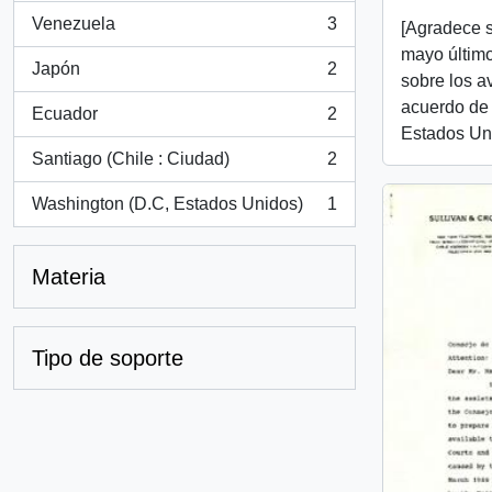
Venezuela
3
[Agradece s
, 3 resultados
mayo último
Japón
2
, 2 resultados
sobre los a
acuerdo de 
Ecuador
2
, 2 resultados
Estados Un
Santiago (Chile : Ciudad)
2
, 2 resultados
Washington (D.C, Estados Unidos)
1
, 1 resultados
Materia
Tipo de soporte