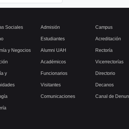
as Sociales
Admisión
Campus
ho
Estudiantes
Acreditación
mía y Negocios
Alumni UAH
Rectoría
ción
Académicos
Vicerrectorías
ía y
Funcionarios
Directorio
idades
Visitantes
Decanos
ogía
Comunicaciones
Canal de Denun
ería