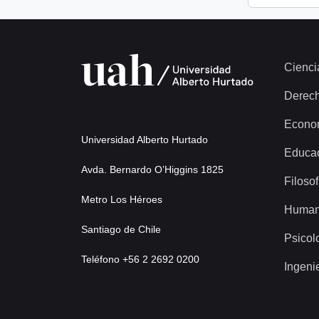
Cienci
Derec
Econo
Universidad Alberto Hurtado
Educa
Avda. Bernardo O’Higgins 1825
Filosof
Metro Los Héroes
Human
Santiago de Chile
Psicol
Teléfono +56 2 2692 0200
Ingeni