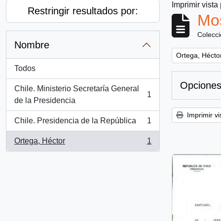
Imprimir vista
Restringir resultados por:
Mos
Colecc
Nombre
Remove filter:
Ortega, Hécto
Todos
Opciones
Chile. Ministerio Secretaría General
1
, 1 resultados
de la Presidencia
Imprimir vi
Chile. Presidencia de la República
1
, 1 resultados
Ortega, Héctor
1
, 1 resultados