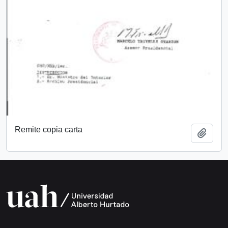
Remite copia carta
Add t