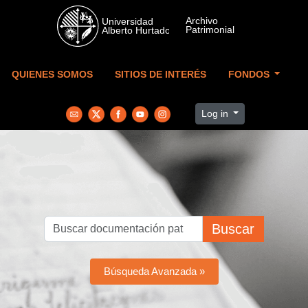
Skip to main content
QUIENES SOMOS
SITIOS DE INTERÉS
FONDOS
Log in
Buscar
Búsqueda Avanzada »