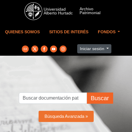
Skip to main content
QUIENES SOMOS
SITIOS DE INTERÉS
FONDOS
Iniciar sesión
Buscar
Búsqueda Avanzada »