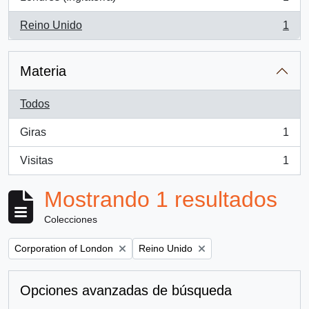
, 1 resultados
Reino Unido
1
, 1 resultados
Materia
Todos
Giras
1
, 1 resultados
Visitas
1
, 1 resultados
Mostrando 1 resultados
Colecciones
Remove filter:
Remove filter:
Corporation of London
Reino Unido
Opciones avanzadas de búsqueda