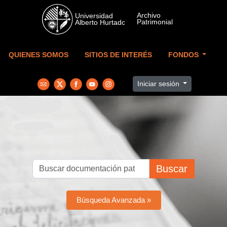
Skip to main content
QUIENES SOMOS
SITIOS DE INTERÉS
FONDOS
Iniciar sesión
Buscar
Búsqueda Avanzada »