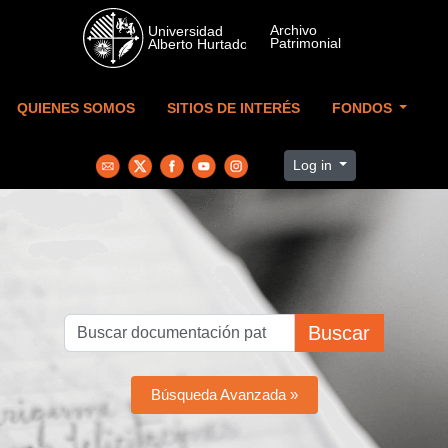
Skip to main content
QUIENES SOMOS
SITIOS DE INTERÉS
FONDOS
Log in
Buscar
Búsqueda Avanzada »