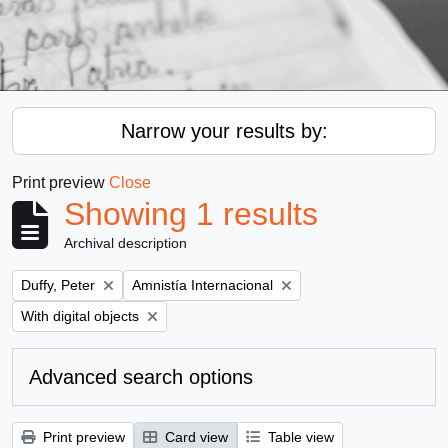
Narrow your results by:
Print preview
Close
Showing 1 results
Archival description
Remove filter:
Remove filter:
Duffy, Peter
Amnistía Internacional
Remove filter:
With digital objects
Advanced search options
Print preview
Card view
Table view