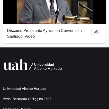
Discurso Presidente Aylwin en Convención
Añadi
Santiago: Video
Universidad Alberto Hurtado
Avda. Bernardo O’Higgins 1825
Metro Los Héroes