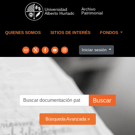
Skip to main content
QUIENES SOMOS
SITIOS DE INTERÉS
FONDOS
Iniciar sesión
Buscar
Búsqueda Avanzada »