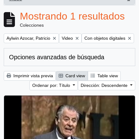
, 1 resultados
Mostrando 1 resultados
Colecciones
Remove filter:
Remove filter:
Remove filter:
Aylwin Azocar, Patricio
Video
Con objetos digitales
Opciones avanzadas de búsqueda
Imprimir vista previa
Card view
Table view
Ordenar por: Título
Dirección: Descendente