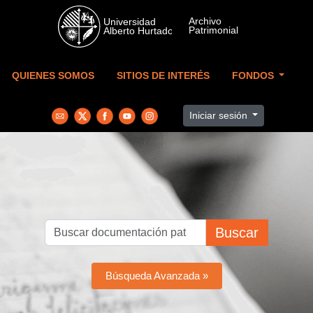
Skip to main content
QUIENES SOMOS
SITIOS DE INTERÉS
FONDOS
Iniciar sesión
Buscar
Búsqueda Avanzada »