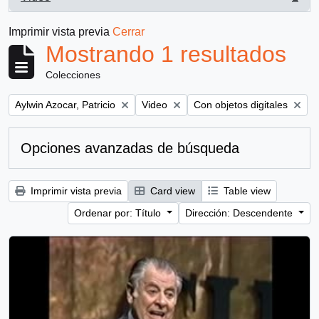
, 1 resultados
Imprimir vista previa
Cerrar
Mostrando 1 resultados
Colecciones
Remove filter:
Remove filter:
Remove filter:
Aylwin Azocar, Patricio
Video
Con objetos digitales
Opciones avanzadas de búsqueda
Imprimir vista previa
Card view
Table view
Ordenar por: Título
Dirección: Descendente