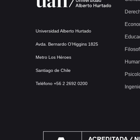
Derec
Econo
Universidad Alberto Hurtado
Educa
Avda. Bernardo O’Higgins 1825
Filosof
Metro Los Héroes
Human
Santiago de Chile
Psicol
Teléfono +56 2 2692 0200
Ingeni