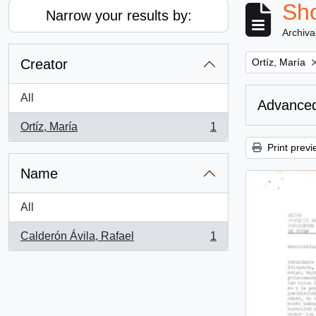
Sho
Narrow your results by:
Archiva
Remove filter:
Creator
Ortíz, María
All
Advanced
Ortíz, María
1
, 1 results
Print previ
Name
All
Calderón Ávila, Rafael
1
, 1 results