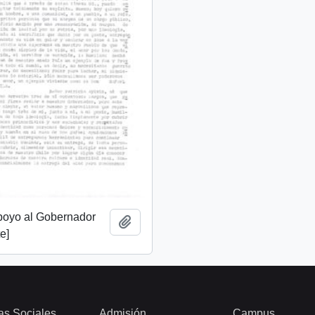
apoyo al Gobernador
Add to clipboard
e]
as Sociales
Admisión
Campus