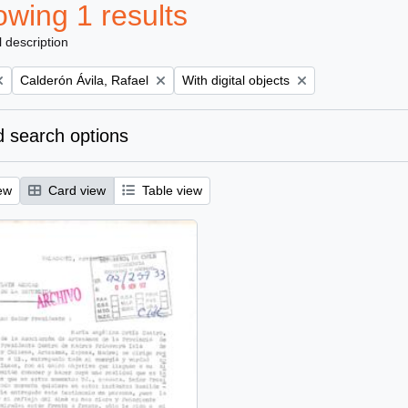
wing 1 results
l description
Remove filter:
Remove filter:
Calderón Ávila, Rafael
With digital objects
 search options
ew
Card view
Table view