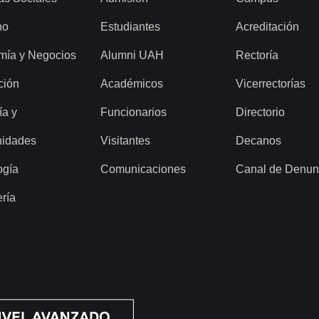
ho
Estudiantes
Acreditación
mía y Negocios
Alumni UAH
Rectoría
ción
Académicos
Vicerrectorías
ía y
Funcionarios
Directorio
idades
Visitantes
Decanos
ogía
Comunicaciones
Canal de Denun
ería