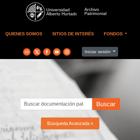
Skip to main content
QUIENES SOMOS
SITIOS DE INTERÉS
FONDOS
Iniciar sesión
Buscar
Búsqueda Avanzada »