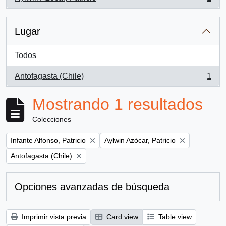
, 1 resultados
Lugar
Todos
Antofagasta (Chile)
1
, 1 resultados
Mostrando 1 resultados
Colecciones
Remove filter:
Remove filter:
Infante Alfonso, Patricio
Aylwin Azócar, Patricio
Remove filter:
Antofagasta (Chile)
Opciones avanzadas de búsqueda
Imprimir vista previa
Card view
Table view