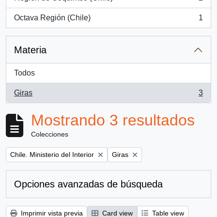
, 2 resultados
Octava Región (Chile)
1
, 1 resultados
Materia
Todos
Giras
3
, 3 resultados
Mostrando 3 resultados
Colecciones
Remove filter:
Remove filter:
Chile. Ministerio del Interior
Giras
Opciones avanzadas de búsqueda
Imprimir vista previa
Card view
Table view