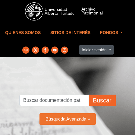
Skip to main content
QUIENES SOMOS
SITIOS DE INTERÉS
FONDOS
Iniciar sesión
Buscar
Búsqueda Avanzada »