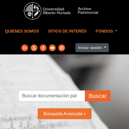
Skip to main content
QUIENES SOMOS
SITIOS DE INTERÉS
FONDOS
Iniciar sesión
Buscar
Búsqueda Avanzada »