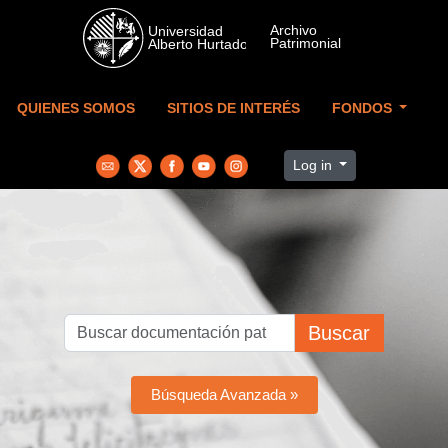
Skip to main content
QUIENES SOMOS
SITIOS DE INTERÉS
FONDOS
Log in
Buscar
Búsqueda Avanzada »