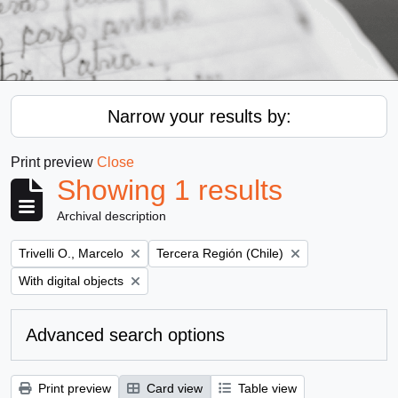
Narrow your results by:
Print preview
Close
Showing 1 results
Archival description
Remove filter:
Remove filter:
Trivelli O., Marcelo
Tercera Región (Chile)
Remove filter:
With digital objects
Advanced search options
Print preview
Card view
Table view