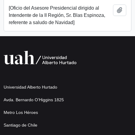
[Oficio del Asesore Presidencial dirigido al
Add t
Intendente de la II Región, Sr. Blas Espinoza,
referente a saludo de Navidad]
Universidad Alberto Hurtado
Avda. Bernardo O’Higgins 1825
Metro Los Héroes
Santiago de Chile