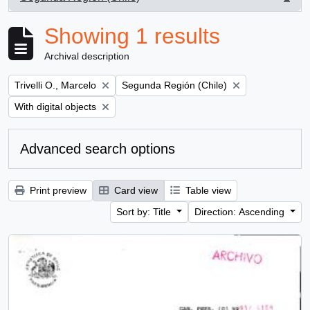
, 1 results
Showing 1 results
Archival description
Remove filter:
Remove filter:
Trivelli O., Marcelo
Segunda Región (Chile)
Remove filter:
With digital objects
Advanced search options
Print preview
Card view
Table view
Sort by: Title
Direction: Ascending