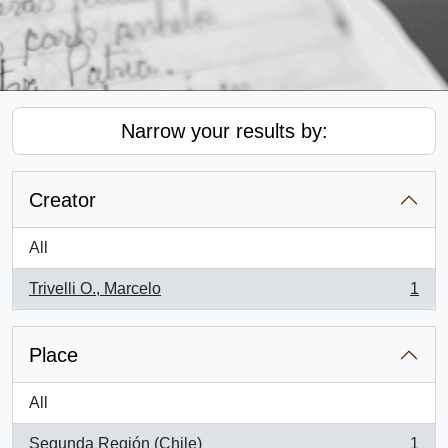
Narrow your results by:
Creator
All
Trivelli O., Marcelo
1
, 1 results
Place
All
Segunda Región (Chile)
1