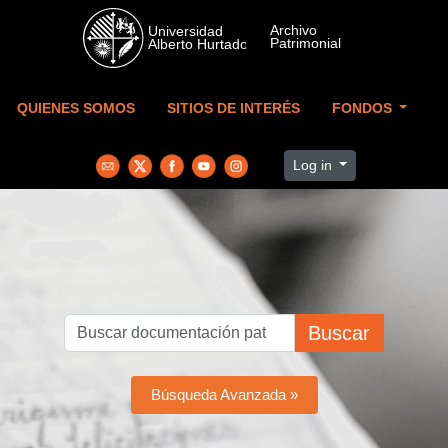
Skip to main content
QUIENES SOMOS
SITIOS DE INTERÉS
FONDOS
Log in
Buscar
Búsqueda Avanzada »