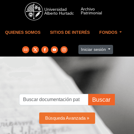
Skip to main content
QUIENES SOMOS
SITIOS DE INTERÉS
FONDOS
Iniciar sesión
Buscar
Búsqueda Avanzada »