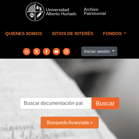
Skip to main content
QUIENES SOMOS
SITIOS DE INTERÉS
FONDOS
Iniciar sesión
Buscar
Búsqueda Avanzada »