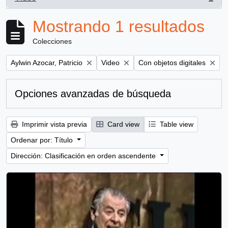
, 1 resultados
Mostrando 1 resultados
Colecciones
Remove filter:
Remove filter:
Remove filter:
Aylwin Azocar, Patricio
Video
Con objetos digitales
Opciones avanzadas de búsqueda
Imprimir vista previa
Card view
Table view
Ordenar por: Título
Dirección: Clasificación en orden ascendente