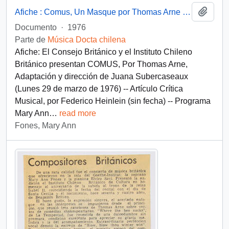
Añadi
Afiche : Comus, Un Masque por Thomas Arne (1710-1778) Adaptación y Dirección de Juana Subercaseaux
Documento
·
1976
Parte de
Música Docta chilena
Afiche: El Consejo Británico y el Instituto Chileno
Británico presentan COMUS, Por Thomas Arne,
Adaptación y dirección de Juana Subercaseaux
(Lunes 29 de marzo de 1976) -- Artículo Crítica
Musical, por Federico Heinlein (sin fecha) -- Programa
Mary Ann
…
read more
Fones, Mary Ann