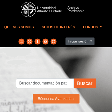
Skip to main content
QUIENES SOMOS
SITIOS DE INTERÉS
FONDOS
Iniciar sesión
Buscar
Búsqueda Avanzada »