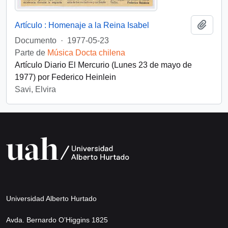
Añadi
Artículo : Homenaje a la Reina Isabel
Documento
·
1977-05-23
Parte de
Música Docta chilena
Artículo Diario El Mercurio (Lunes 23 de mayo de
1977) por Federico Heinlein
Savi, Elvira
Universidad Alberto Hurtado
Avda. Bernardo O’Higgins 1825