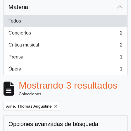
Materia
Todos
Conciertos
2
, 2 resultados
Crítica musical
2
, 2 resultados
Prensa
1
, 1 resultados
Ópera
1
, 1 resultados
Mostrando 3 resultados
Colecciones
Remove filter:
Arne, Thomas Augustine
Opciones avanzadas de búsqueda