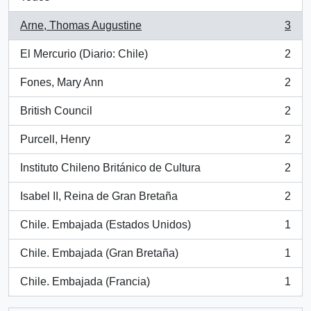
Arne, Thomas Augustine
3
, 3 resultados
El Mercurio (Diario: Chile)
2
, 2 resultados
Fones, Mary Ann
2
, 2 resultados
British Council
2
, 2 resultados
Purcell, Henry
2
, 2 resultados
Instituto Chileno Británico de Cultura
2
, 2 resultados
Isabel II, Reina de Gran Bretaña
2
, 2 resultados
Chile. Embajada (Estados Unidos)
1
, 1 resultados
Chile. Embajada (Gran Bretaña)
1
, 1 resultados
Chile. Embajada (Francia)
1
, 1 resultados