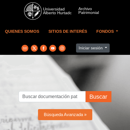
Skip to main content
QUIENES SOMOS
SITIOS DE INTERÉS
FONDOS
Iniciar sesión
Buscar
Búsqueda Avanzada »