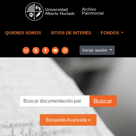
Skip to main content
QUIENES SOMOS
SITIOS DE INTERÉS
FONDOS
Iniciar sesión
Buscar
Búsqueda Avanzada »