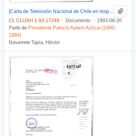
Añadi
[Carta de Televisión Nacional de Chile en respuesta a Iván Orellana]
CL CLUAH 1-93-17249
·
Documento
·
1993-08-20
Parte de
Presidente Patricio Aylwin Azócar (1990-
1994)
Navarrete Tapia, Héctor