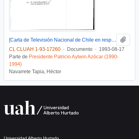
Añadi
[Carta de Televisión Nacional de Chile en respuesta a Nolberto Fernández]
CL CLUAH 1-93-17260
·
Documento
·
1993-08-17
Parte de
Presidente Patricio Aylwin Azócar (1990-
1994)
Navarrete Tapia, Héctor
Universidad Alberto Hurtado