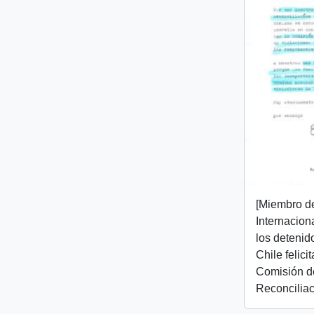
[Miembro d
Internacion
los detenid
Chile felici
Comisión d
Reconciliac