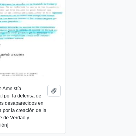
e Amnistía
Añadir al portapapeles
al por la defensa de
os desaparecidos en
ta por la creación de la
e de Verdad y
ión]