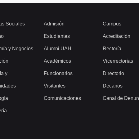
as Sociales
Admisión
Campus
ho
Estudiantes
Acreditación
mía y Negocios
Alumni UAH
Rectoría
ción
Académicos
Vicerrectorías
ía y
Funcionarios
Directorio
idades
Visitantes
Decanos
ogía
Comunicaciones
Canal de Denun
ería