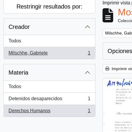
Imprimir vista
Restringir resultados por:
Mos
Colecc
Creador
Remove filter:
Milschhe, Gab
Todos
Opciones
Milschhe, Gabriele
1
, 1 resultados
Imprimir vi
Materia
Todos
Detenidos desaparecidos
1
, 1 resultados
Derechos Humanos
1
, 1 resultados