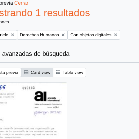
 previa
Cerrar
trando 1 resultados
iones
Remove filter:
Remove filter:
riele
Derechos Humanos
Con objetos digitales
 avanzadas de búsqueda
sta previa
Card view
Table view