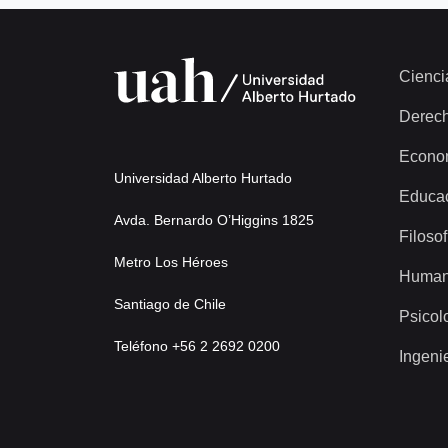
Cienci
Derec
Econo
Universidad Alberto Hurtado
Educa
Avda. Bernardo O’Higgins 1825
Filosof
Metro Los Héroes
Human
Santiago de Chile
Psicol
Teléfono +56 2 2692 0200
Ingeni