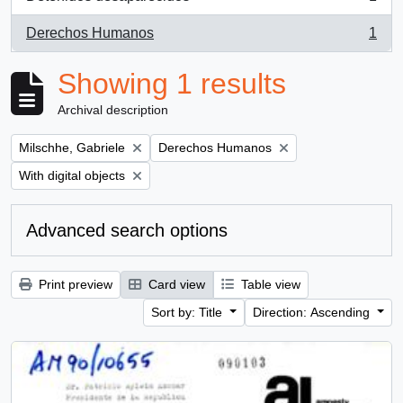
, 1 results
Derechos Humanos
1
, 1 results
Showing 1 results
Archival description
Remove filter:
Remove filter:
Milschhe, Gabriele
Derechos Humanos
Remove filter:
With digital objects
Advanced search options
Print preview
Card view
Table view
Sort by: Title
Direction: Ascending