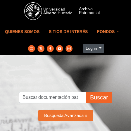
Skip to main content
QUIENES SOMOS
SITIOS DE INTERÉS
FONDOS
Log in
Buscar
Búsqueda Avanzada »