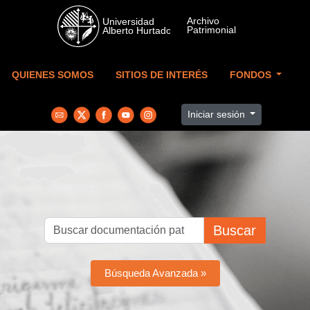
Skip to main content
QUIENES SOMOS
SITIOS DE INTERÉS
FONDOS
Iniciar sesión
Buscar
Búsqueda Avanzada »