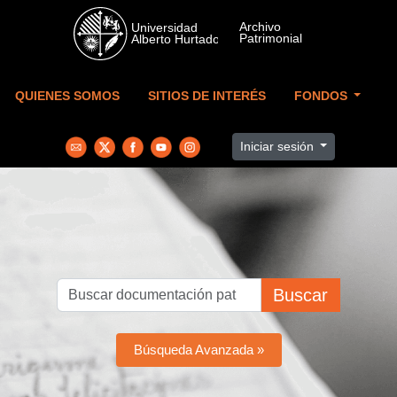
Skip to main content
QUIENES SOMOS
SITIOS DE INTERÉS
FONDOS
Iniciar sesión
Buscar
Búsqueda Avanzada »