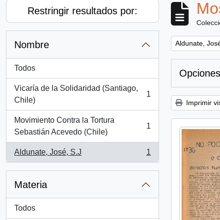
Mos
Restringir resultados por:
Colecc
Remove filter:
Nombre
Aldunate, José
Todos
Opciones
Vicaría de la Solidaridad (Santiago,
1
, 1 resultados
Chile)
Imprimir vi
Movimiento Contra la Tortura
1
, 1 resultados
Sebastián Acevedo (Chile)
Aldunate, José, S.J
1
, 1 resultados
Materia
Todos