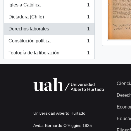
Iglesia Católica
1
, 1 resultados
Dictadura (Chile)
1
, 1 resultados
Derechos laborales
1
, 1 resultados
Constitución política
1
, 1 resultados
Teología de la liberación
1
, 1 resultados
Cienci
Derec
Econo
Universidad Alberto Hurtado
Educa
Avda. Bernardo O’Higgins 1825
Filosof