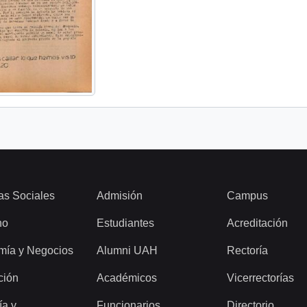
as Sociales
Admisión
Campus
ho
Estudiantes
Acreditación
mía y Negocios
Alumni UAH
Rectoría
ción
Académicos
Vicerrectorías
ía y
Funcionarios
Directorio