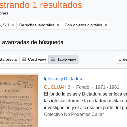
trando 1 resultados
iones
Remove filter:
Remove filter:
, S.J
Derechos laborales
Con objetos digitales
 avanzadas de búsqueda
sta previa
Card view
Table view
Orde
Iglesias y Dictadura
CL CLUAH 3
·
Fondo
·
1971 - 1981
El fondo Iglesias y Dictadura se enfoca e
las iglesias durante la dictadura militar 
investigación y el acceso por parte del pú
Colectivo No Podemos Callar