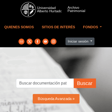
Skip to main content
QUIENES SOMOS
SITIOS DE INTERÉS
FONDOS
Iniciar sesión
Buscar
Búsqueda Avanzada »