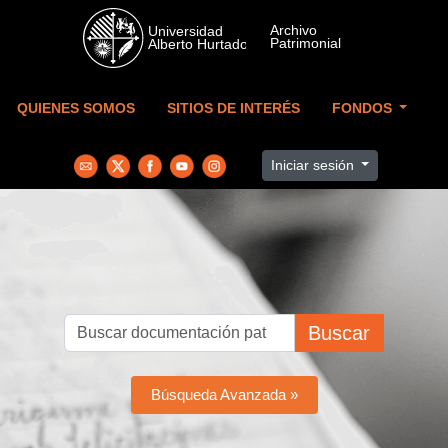
Skip to main content
QUIENES SOMOS
SITIOS DE INTERÉS
FONDOS
Iniciar sesión
Buscar
Búsqueda Avanzada »