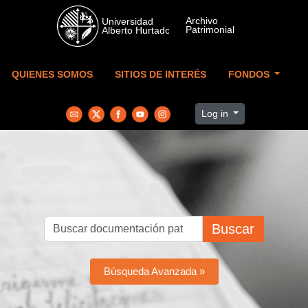
Skip to main content
QUIENES SOMOS
SITIOS DE INTERÉS
FONDOS
Log in
Buscar
Búsqueda Avanzada »