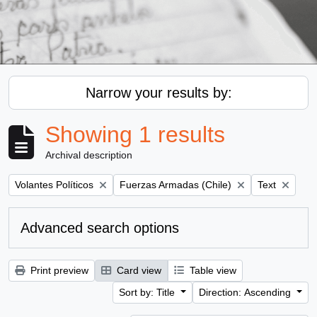
Narrow your results by:
Showing 1 results
Archival description
Remove filter:
Remove filter:
Remove filter
Volantes Políticos
Fuerzas Armadas (Chile)
Text
Advanced search options
Print preview
Card view
Table view
Sort by: Title
Direction: Ascending