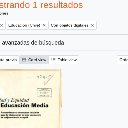
trando 1 resultados
iones
Remove filter:
Remove filter:
Educación (Chile)
Con objetos digitales
 avanzadas de búsqueda
sta previa
Card view
Table view
Orde