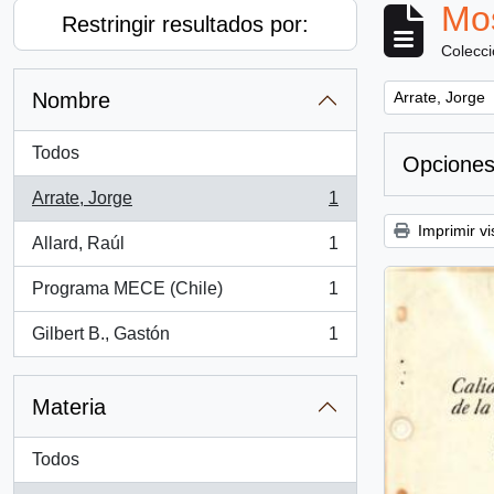
Mos
Restringir resultados por:
Colecc
Remove filter:
Nombre
Arrate, Jorge
Todos
Opciones
Arrate, Jorge
1
, 1 resultados
Imprimir vi
Allard, Raúl
1
, 1 resultados
Programa MECE (Chile)
1
, 1 resultados
Gilbert B., Gastón
1
, 1 resultados
Materia
Todos