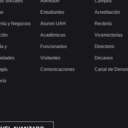
as Sociales
Admisión
Campus
ho
Estudiantes
Acreditación
mía y Negocios
Alumni UAH
Rectoría
ción
Académicos
Vicerrectorías
ía y
Funcionarios
Directorio
idades
Visitantes
Decanos
ogía
Comunicaciones
Canal de Denun
ería