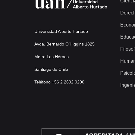
Cienci
Derec
Econo
Universidad Alberto Hurtado
Educa
Avda. Bernardo O’Higgins 1825
Filosof
Metro Los Héroes
Human
Santiago de Chile
Psicol
Teléfono +56 2 2692 0200
Ingeni