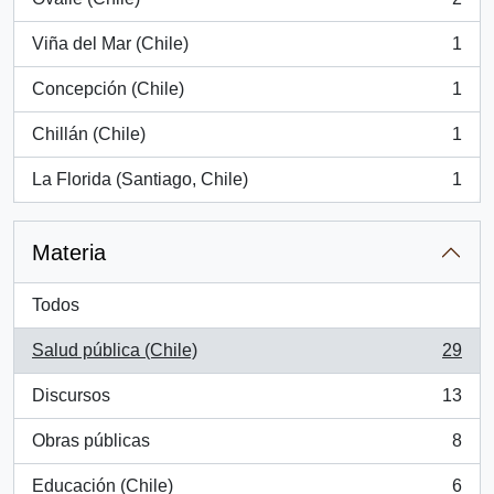
, 2 resultados
Viña del Mar (Chile)
1
, 1 resultados
Concepción (Chile)
1
, 1 resultados
Chillán (Chile)
1
, 1 resultados
La Florida (Santiago, Chile)
1
, 1 resultados
Materia
Todos
Salud pública (Chile)
29
, 29 resultados
Discursos
13
, 13 resultados
Obras públicas
8
, 8 resultados
Educación (Chile)
6