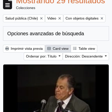
Mostrando 29 resultados
Colecciones
Remove filter:
Remove filter:
Remove filter:
Salud pública (Chile)
Video
Con objetos digitales
Opciones avanzadas de búsqueda
Imprimir vista previa
Card view
Table view
Ordenar por: Título
Dirección: Descendente