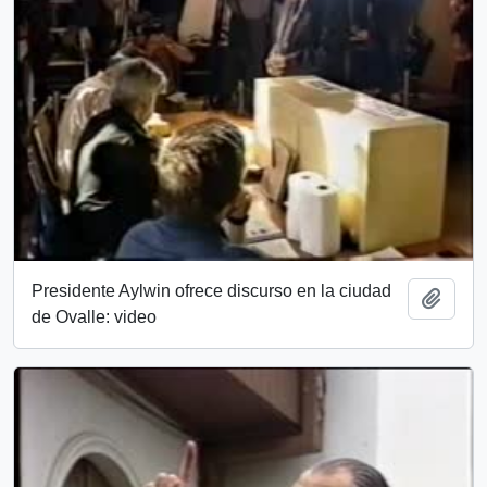
Presidente Aylwin ofrece discurso en la ciudad
Añadi
de Ovalle: video