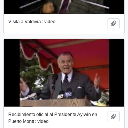
Visita a Valdivia : video
Añadi
Recibimiento oficial al Presidente Aylwin en
Añadi
Puerto Montt : video