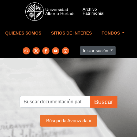
Skip to main content
QUIENES SOMOS
SITIOS DE INTERÉS
FONDOS
Iniciar sesión
Buscar
Búsqueda Avanzada »